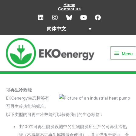
Skip
Home
Contact us
to
L
I
Y
F
i
n
o
a
content
n
s
u
c
简体中文
k
t
t
e
e
a
u
b
Menu
d
g
b
o
i
r
e
o
Menu
n
a
k
m
可再生冷热能
EKOenergy生态标签有
可再生冷热能的标准。
以下类型的可再生冷热能可以获得我们的生态标签：
由100%可再生能源设施中的生物能源所生产的可再生冷热
能（不得与不可再生燃料混合使用），并且仅限于农业、食