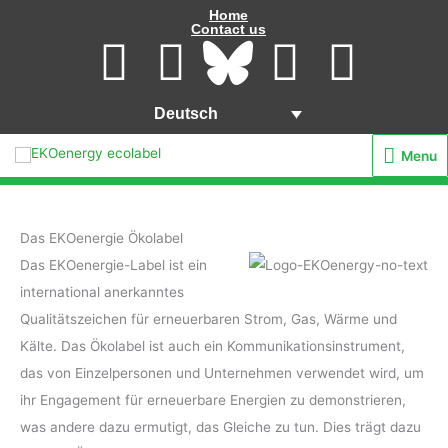
Zum
Home
Contact us
Inhalt
L
I
Y
F
springen
i
n
o
a
Deutsch
n
s
u
c
Menu
Menu
k
t
t
e
Das EKOenergie Ökolabel
e
a
u
b
Das EKOenergie-Label ist ein
d
g
b
o
international anerkanntes
Qualitätszeichen für erneuerbaren Strom, Gas, Wärme und
i
r
e
o
Kälte. Das Ökolabel ist auch ein Kommunikationsinstrument,
das von Einzelpersonen und Unternehmen verwendet wird, um
n
a
k
ihr Engagement für erneuerbare Energien zu demonstrieren,
was andere dazu ermutigt, das Gleiche zu tun. Dies trägt dazu