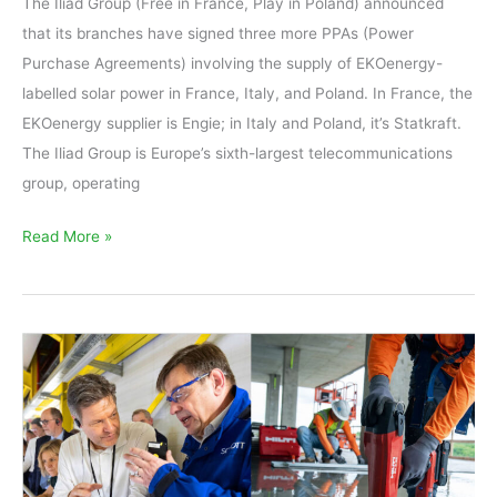
The Iliad Group (Free in France, Play in Poland) announced
that its branches have signed three more PPAs (Power
Purchase Agreements) involving the supply of EKOenergy-
labelled solar power in France, Italy, and Poland. In France, the
EKOenergy supplier is Engie; in Italy and Poland, it’s Statkraft.
The Iliad Group is Europe’s sixth-largest telecommunications
group, operating
Read More »
Hilti
and
SCHOTT:
committed
to
science-