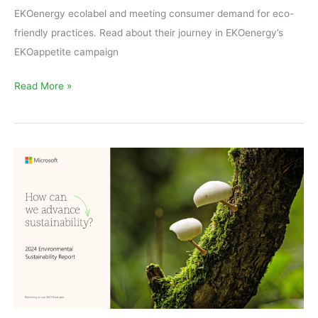
EKOenergy ecolabel and meeting consumer demand for eco-
friendly practices. Read about their journey in EKOenergy’s
EKOappetite campaign
Read More »
Microsoft:
Promoting
environmental
justice
with
EKOenergy