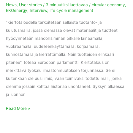
News
,
User stories
/
3 minuutiksi luettavaa
/
circular economy
,
EKOenergy
,
Interview
,
life cycle management
”Kiertotaloudella tarkoitetaan sellaista tuotanto- ja
kulutusmallia, jossa olemassa olevat materiaalit ja tuotteet
hyödynnetään mahdollisimman pitkälle lainaamalla,
vuokraamalla, uudelleenkäyttämällä, korjaamalla,
kunnostamalla ja kierrättämällä. Näin tuotteiden elinkaari
pitenee”, toteaa Euroopan parlamentti. Kiertotalous on
merkittävä työkalu ilmastonmuutoksen torjunnassa. Se ei
kuitenkaan ole uusi ilmiö, vaan toimivaksi todettu malli, jonka
olemme jossain kohtaa historiaa unohtaneet. Syksyn alkaessa
ja luonnon
Read More »