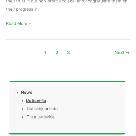
their trust in our non-profit ecolabel and congratulate them on
their progress in
Read More »
1
2
3
Next
→
›
News
›
Uutisvirta
›
Uutiskirjearkisto
›
Tilaa uutiskirje