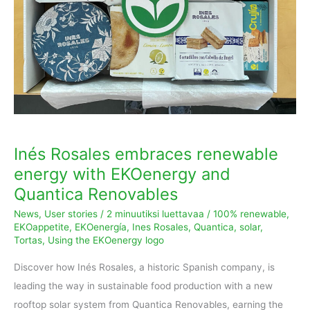
with
EKOenergy
and
Quantica
Renovables
Inés Rosales embraces renewable
energy with EKOenergy and
Quantica Renovables
News
,
User stories
/
2 minuutiksi luettavaa
/
100% renewable
,
EKOappetite
,
EKOenergía
,
Ines Rosales
,
Quantica
,
solar
,
Tortas
,
Using the EKOenergy logo
Discover how Inés Rosales, a historic Spanish company, is
leading the way in sustainable food production with a new
rooftop solar system from Quantica Renovables, earning the