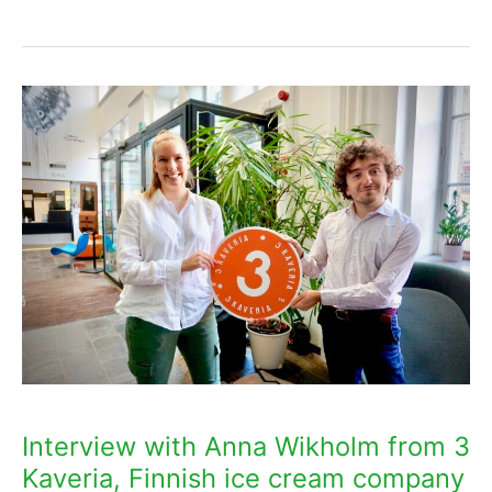
Interview
with
Anna
Wikholm
from
3
Kaveria,
Finnish
ice
cream
company
using
Interview with Anna Wikholm from 3
EKOenergy
Kaveria, Finnish ice cream company