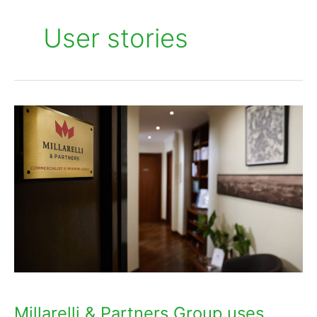
User stories
Millarelli
&
Partners
Group
uses
EKOenergy
from
ForGreen
Millarelli & Partners Group uses