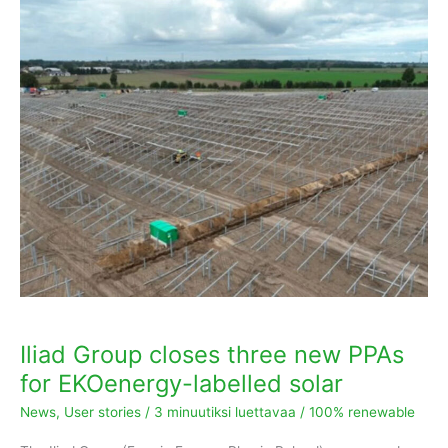
Iliad
Group
closes
three
new
PPAs
for
EKOenergy-
labelled
solar
Iliad Group closes three new PPAs
for EKOenergy-labelled solar
News
,
User stories
/
3 minuutiksi luettavaa
/
100% renewable