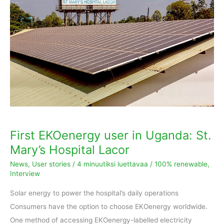
user
in
Uganda:
St.
Mary’s
Hospital
Lacor
First EKOenergy user in Uganda: St.
Mary’s Hospital Lacor
News
,
User stories
/
4 minuutiksi luettavaa
/
100% renewable
,
Interview
Solar energy to power the hospital’s daily operations
Consumers have the option to choose EKOenergy worldwide.
One method of accessing EKOenergy-labelled electricity