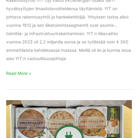
Rakennusyhtiö YIT Oyj valitsi EKOenergian osaksi SBTi
hyväksyttyjen ilmastotavoitteidensa täyttämistä. YIT on
johtava rakennusyhtiö ja hankekehittäjä. Yrityksen tarina alkoi
vuonna 1912 ja sen liiketoimintasegmentit ovat asumis-,
toimitila- ja infrastruktuurirakentaminen. YIT:n liikevaihto
vuonna 2023 oli 2,2 miljardia euroa ja se työllistää noin 4 300
ammattilaista kahdeksassa maassa. Meillä oli ilo ja kunnia istua
alas YIT:n vastuullisuusjohtaja
Read More »
Inés
Rosales
embraces
renewable
energy