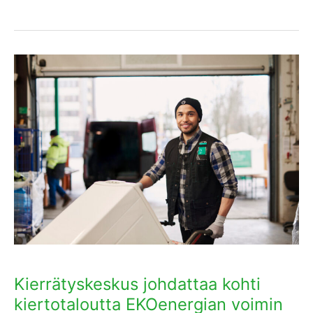
Kierrätyskeskus
johdattaa
kohti
kiertotaloutta
EKOenergian
voimin
Kierrätyskeskus johdattaa kohti
kiertotaloutta EKOenergian voimin