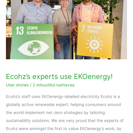
EKOenergy!
Ecohz’s experts use EKOenergy!
User stories
/
2 minuutiksi luettavaa
Ecohz’s staff uses EKOenergy-labelled electricity Ecohz is a
globally active renewable expert, helping consumers around
the world implement net-zero strategies by tailoring
sustainability solutions. We are very proud that the experts of
Ecohz were amongst the first to value EKOenergy’s work, by