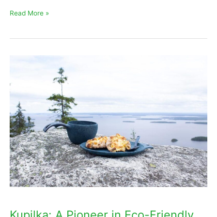
Read More »
Kupilka:
A
Pioneer
in
Eco-
Friendly
Manufacturing
Kupilka: A Pioneer in Eco-Friendly