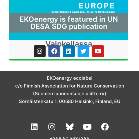
EKOenergy is featured in UN
DESA SDG publication
Valokeilassa
I
F
L
T
Y
n
a
i
w
o
s
c
n
i
u
t
e
k
t
t
a
b
e
t
u
g
o
d
e
b
EKOenergy ecolabel
r
o
i
r
e
c/o Finnish Association for Nature Conservation
a
k
n
m
(Suomen luonnonsuojeluliitto ry)
Sörnäistenkatu 1, 00580 Helsinki, Finland, EU
L
I
Y
F
i
n
o
a
n
s
u
c
+358 50 5687385