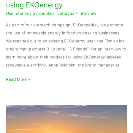
using EKOenergy
User stories
/
5 minuutiksi luettavaa
/
Interview
As part of our outreach campaign “EKOappetite”, we promote
the use of renewable energy in food processing businesses.
We reached out to an existing EKOenergy user, the Finnish ice
cream manufacturer 3 Kaveria (“3 Friends”) for an interview to
learn more about their motives for using EKOenergy-labelled
renewable electricity. Anna Wikholm, the brand manager at
Read More »
SAP
and
EKOenergy:
Partners