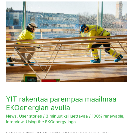
YIT
rakentaa
parempaa
maailmaa
EKOenergian
avulla
YIT rakentaa parempaa maailmaa
EKOenergian avulla
News
,
User stories
/
3 minuutiksi luettavaa
/
100% renewable
,
Interview
,
Using the EKOenergy logo