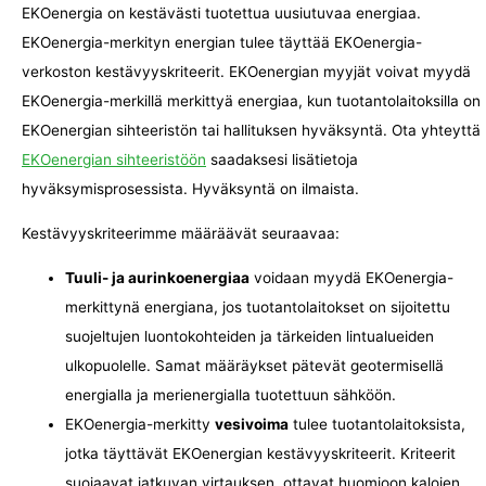
EKOenergia on kestävästi tuotettua uusiutuvaa energiaa.
EKOenergia-merkityn energian tulee täyttää EKOenergia-
verkoston kestävyyskriteerit. EKOenergian myyjät voivat myydä
EKOenergia-merkillä merkittyä energiaa, kun tuotantolaitoksilla on
EKOenergian sihteeristön tai hallituksen hyväksyntä. Ota yhteyttä
EKOenergian sihteeristöön
saadaksesi lisätietoja
hyväksymisprosessista. Hyväksyntä on ilmaista.
Kestävyyskriteerimme määräävät seuraavaa:
Tuuli- ja aurinkoenergiaa
voidaan myydä EKOenergia-
merkittynä energiana, jos tuotantolaitokset on sijoitettu
suojeltujen luontokohteiden ja tärkeiden lintualueiden
ulkopuolelle. Samat määräykset pätevät geotermisellä
energialla ja merienergialla tuotettuun sähköön.
EKOenergia-merkitty
vesivoima
tulee tuotantolaitoksista,
jotka täyttävät EKOenergian kestävyyskriteerit. Kriteerit
suojaavat jatkuvan virtauksen, ottavat huomioon kalojen