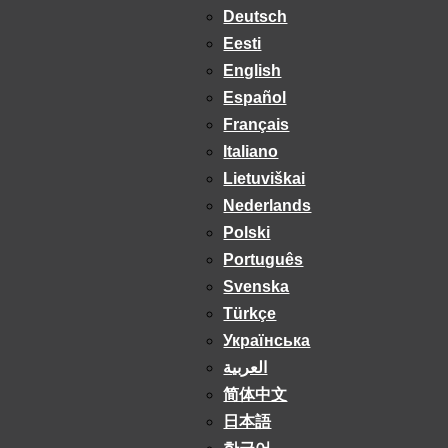
Deutsch
Eesti
English
Español
Français
Italiano
Lietuviškai
Nederlands
Polski
Português
Svenska
Türkçe
Українська
العربية
简体中文
日本語