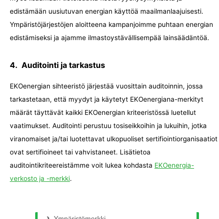
edistämään uusiutuvan energian käyttöä maailmanlaajuisesti.
Ympäristöjärjestöjen aloitteena kampanjoimme puhtaan energian
edistämiseksi ja ajamme ilmastoystävällisempää lainsäädäntöä.
4. Auditointi ja tarkastus
EKOenergian sihteeristö järjestää vuosittain auditoinnin, jossa
tarkastetaan, että myydyt ja käytetyt EKOenergiana-merkityt
määrät täyttävät kaikki EKOenergian kriteeristössä luetellut
vaatimukset. Auditointi perustuu tosiseikkoihin ja lukuihin, jotka
viranomaiset ja/tai luotettavat ulkopuoliset sertifiointiorganisaatiot
ovat sertifioineet tai vahvistaneet. Lisätietoa
auditointikriteereistämme voit lukea kohdasta
EKOenergia-
verkosto ja -merkki
.
Ympäristömerkki