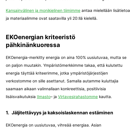
Kansainvälinen ja monikielinen tiimimme
antaa mielellään lisätietoa
ja materiaalimme ovat saatavilla yli 20:llä kielellä.
EKOenergian kriteeristö
pähkinänkuoressa
EKOenergia-merkitty energia on aina 100% uusiutuvaa, mutta se
on paljon muutakin. Ympäristömerkkimme takaa, että kulutettu
energia täyttää kriteerimme, jotka ympäristöjärjestöjen
verkostomme on sille asettanut. Samalla autamme kuluttajia
saamaan aikaan valinnallaan konkreettisia, positiivisia
lisäisvaikutuksia
Ilmasto
– ja
Virtavesirahastomme
kautta.
1. Jäljitettävyys ja kaksoislaskennan estäminen
EKOenergia on uusiutuvaa, vihreää energiaa. Asian