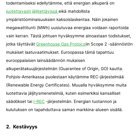
todentamiseksi edellytämme, että energian alkuperä on
luotettavasti jäljitettävissä
eikä mahdollista
ympäristöominaisuuksien kaksoislaskentaa. Näin jokainen
megawattitunti (MWh) uusiutuvaa energiaa voidaan raportoida
vain kerran. Tästä johtuen hyväksymme ainoastaan todistukset,
jotka täyttävät
Greenhouse Gas Protocol
in Scope 2 -säännöstön
mukaiset laatuvaatimukset. Euroopassa tämä tapahtuu
eurooppalaisen lainsäädännön mukaisen
alkuperätakuujärjestelmän (Guarantee of Origin, GO) kautta.
Pohjois-Amerikassa puolestaan käytämme REC-järjestelmää
(Renewable Energy Certificates). Muualla hyväksymme muita
luotettavia jäljitysmenetelmiä, kuten esimerkiksi kansalliset
säädökset tai
I-REC
-järjestelmän. Energian tuotannon ja
kulutuksen on tapahduttava saman markkina-alueen sisällä.
2. Kestävyys