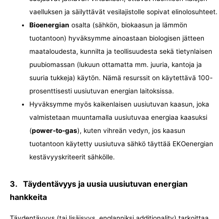
vaelluksen ja säilyttävät vesilajistolle sopivat elinolosuhteet.
Bioenergian
osalta (sähkön, biokaasun ja lämmön
tuotantoon) hyväksymme ainoastaan biologisen jätteen
maataloudesta, kunnilta ja teollisuudesta sekä tietynlaisen
puubiomassan (lukuun ottamatta mm. juuria, kantoja ja
suuria tukkeja) käytön. Nämä resurssit on käytettävä 100-
prosenttisesti uusiutuvan energian laitoksissa.
Hyväksymme myös kaikenlaisen uusiutuvan kaasun, joka
valmistetaan muuntamalla uusiutuvaa energiaa kaasuksi
(
power-to-gas
), kuten vihreän vedyn, jos kaasun
tuotantoon käytetty uusiutuva sähkö täyttää EKOenergian
kestävyyskriteerit sähkölle.
3. Täydentävyys ja uusia uusiutuvan energian
hankkeita
Täydentävyys (tai lisäisyys, englanniksi
additionality) tarkoittaa