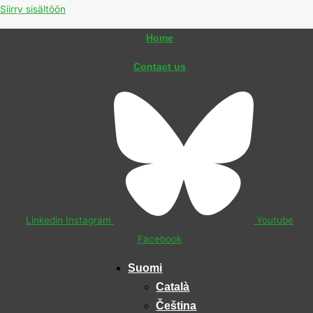
Siirry sisältöön
Home
Contact us
Linkedin
Instagram
Youtube
Facebook
Suomi
Català
Čeština