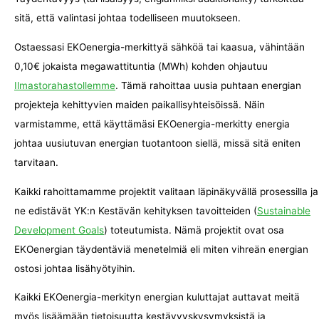
sitä, että valintasi johtaa todelliseen muutokseen.
Ostaessasi EKOenergia-merkittyä sähköä tai kaasua, vähintään
0,10€ jokaista megawattituntia (MWh) kohden ohjautuu
Ilmastorahastollemme
. Tämä rahoittaa uusia puhtaan energian
projekteja kehittyvien maiden paikallisyhteisöissä. Näin
varmistamme, että käyttämäsi EKOenergia-merkitty energia
johtaa uusiutuvan energian tuotantoon siellä, missä sitä eniten
tarvitaan.
Kaikki rahoittamamme projektit valitaan läpinäkyvällä prosessilla ja
ne edistävät YK:n Kestävän kehityksen tavoitteiden (
Sustainable
Development Goals
) toteutumista. Nämä projektit ovat osa
EKOenergian täydentäviä menetelmiä eli miten vihreän energian
ostosi johtaa lisähyötyihin.
Kaikki EKOenergia-merkityn energian kuluttajat auttavat meitä
myös lisäämään tietoisuutta kestävyyskysymyksistä ja