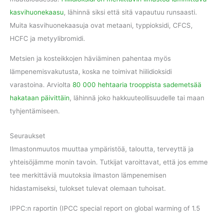
kasvihuonekaasu
, lähinnä siksi että sitä vapautuu runsaasti.
Muita kasvihuonekaasuja ovat metaani, typpioksidi, CFCS,
HCFC ja metyylibromidi.
Metsien ja kosteikkojen häviäminen pahentaa myös
lämpenemisvakutusta, koska ne toimivat hiilidioksidi
varastoina. Arviolta
80 000 hehtaaria trooppista sademetsää
hakataan päivittäin
, lähinnä joko hakkuuteollisuudelle tai maan
tyhjentämiseen.
Seuraukset
Ilmastonmuutos muuttaa ympäristöä, taloutta, terveyttä ja
yhteisöjämme monin tavoin. Tutkijat varoittavat, että jos emme
tee merkittäviä muutoksia ilmaston lämpenemisen
hidastamiseksi, tulokset tulevat olemaan tuhoisat.
IPPC:n raportin (IPCC special report on global warming of 1.5