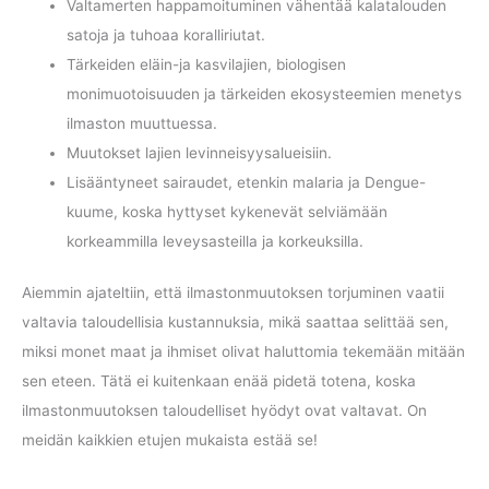
Valtamerten happamoituminen vähentää kalatalouden
satoja ja tuhoaa koralliriutat.
Tärkeiden eläin-ja kasvilajien, biologisen
monimuotoisuuden ja tärkeiden ekosysteemien menetys
ilmaston muuttuessa.
Muutokset lajien levinneisyysalueisiin.
Lisääntyneet sairaudet, etenkin malaria ja Dengue-
kuume, koska hyttyset kykenevät selviämään
korkeammilla leveysasteilla ja korkeuksilla.
Aiemmin ajateltiin, että ilmastonmuutoksen torjuminen vaatii
valtavia taloudellisia kustannuksia, mikä saattaa selittää sen,
miksi monet maat ja ihmiset olivat haluttomia tekemään mitään
sen eteen. Tätä ei kuitenkaan enää pidetä totena, koska
ilmastonmuutoksen taloudelliset hyödyt ovat valtavat. On
meidän kaikkien etujen mukaista estää se!