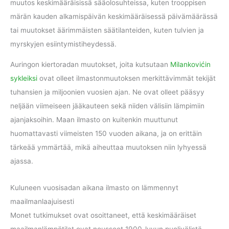
muutos keskimääräisissä sääolosuhteissa, kuten trooppisen
märän kauden alkamispäivän keskimääräisessä päivämäärässä
tai muutokset äärimmäisten säätilanteiden, kuten tulvien ja
myrskyjen esiintymistiheydessä.
Auringon kiertoradan muutokset, joita kutsutaan
Milankovićin
sykleiksi
ovat olleet ilmastonmuutoksen merkittävimmät tekijät
tuhansien ja miljoonien vuosien ajan. Ne ovat olleet pääsyy
neljään viimeiseen jääkauteen sekä niiden välisiin lämpimiin
ajanjaksoihin. Maan ilmasto on kuitenkin muuttunut
huomattavasti viimeisten 150 vuoden aikana, ja on erittäin
tärkeää ymmärtää, mikä aiheuttaa muutoksen niin lyhyessä
ajassa.
Kuluneen vuosisadan aikana ilmasto on lämmennyt
maailmanlaajuisesti
Monet tutkimukset ovat osoittaneet, että keskimääräiset
maailmanlämpötilat ovat nousseet 1900-luvun puolivälistä