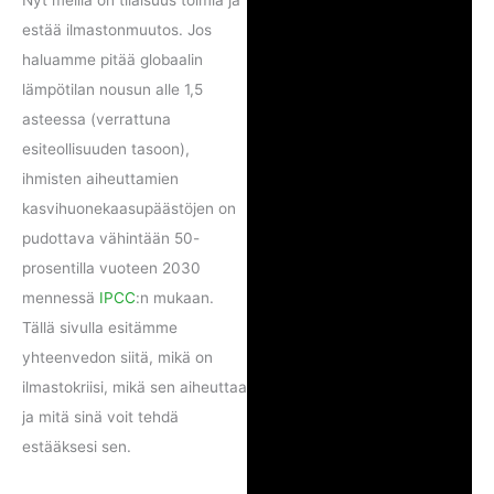
Nyt meillä on tilaisuus toimia ja
estää ilmastonmuutos. Jos
haluamme pitää globaalin
lämpötilan nousun alle 1,5
asteessa (verrattuna
esiteollisuuden tasoon),
ihmisten aiheuttamien
kasvihuonekaasupäästöjen on
pudottava vähintään 50-
prosentilla vuoteen 2030
mennessä
IPCC
:n mukaan.
Tällä sivulla esitämme
yhteenvedon siitä, mikä on
ilmastokriisi, mikä sen aiheuttaa
ja mitä sinä voit tehdä
estääksesi sen.