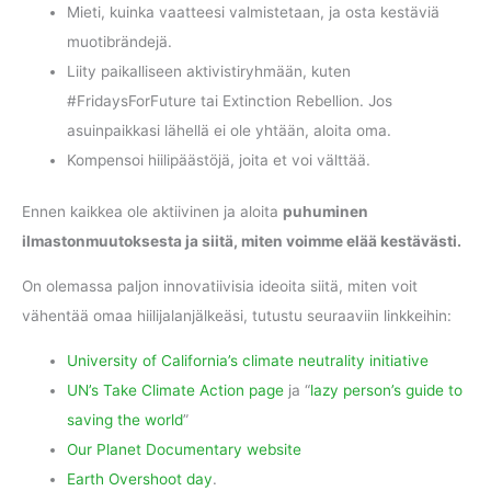
Mieti, kuinka vaatteesi valmistetaan, ja osta kestäviä
muotibrändejä.
Liity paikalliseen aktivistiryhmään, kuten
#FridaysForFuture tai Extinction Rebellion. Jos
asuinpaikkasi lähellä ei ole yhtään, aloita oma.
Kompensoi hiilipäästöjä, joita et voi välttää.
Ennen kaikkea ole aktiivinen ja aloita
puhuminen
ilmastonmuutoksesta ja siitä, miten voimme elää kestävästi.
On olemassa paljon innovatiivisia ideoita siitä, miten voit
vähentää omaa hiilijalanjälkeäsi, tutustu seuraaviin linkkeihin:
University of California’s climate neutrality initiative
UN’s Take Climate Action page
ja “
lazy person’s guide to
saving the world
”
Our Planet Documentary website
Earth Overshoot day
.