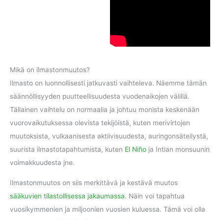
Mikä on ilmastonmuutos?
Ilmasto on luonnollisesti jatkuvasti vaihteleva. Näemme tämän
säännöllisyyden puutteellisuudesta vuodenaikojen välillä.
Tällainen vaihtelu on normaalia ja johtuu monista keskenään
vuorovaikutuksessa olevista tekijöistä, kuten merivirtojen
muutoksista, vulkaanisesta aktiivisuudesta, auringonsäteilystä,
suurista ilmastotapahtumista, kuten
El Niño
ja Intian monsuunin
voimakkuudesta jne.
Ilmastonmuutos on siis merkittävä ja kestävä muutos
sääkuvien tilastollisessa jakaumassa
. Näin voi tapahtua
vuosikymmenien ja miljoonien vuosien kuluessa. Tämä voi olla