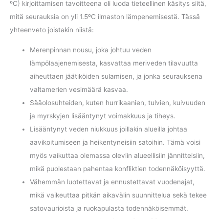
ºC) kirjoittamisen tavoitteena oli luoda tieteellinen käsitys siitä,
mitä seurauksia on yli 1.5ºC ilmaston lämpenemisestä. Tässä
yhteenveto joistakin niistä:
Merenpinnan nousu, joka johtuu veden
lämpölaajenemisesta, kasvattaa meriveden tilavuutta
aiheuttaen jäätiköiden sulamisen, ja jonka seurauksena
valtamerien vesimäärä kasvaa.
Sääolosuhteiden, kuten hurrikaanien, tulvien, kuivuuden
ja myrskyjen lisääntynyt voimakkuus ja tiheys.
Lisääntynyt veden niukkuus joillakin alueilla johtaa
aavikoitumiseen ja heikentyneisiin satoihin. Tämä voisi
myös vaikuttaa olemassa oleviin alueellisiin jännitteisiin,
mikä puolestaan pahentaa konfliktien todennäköisyyttä.
Vähemmän luotettavat ja ennustettavat vuodenajat,
mikä vaikeuttaa pitkän aikavälin suunnittelua sekä tekee
satovaurioista ja ruokapulasta todennäköisemmät.