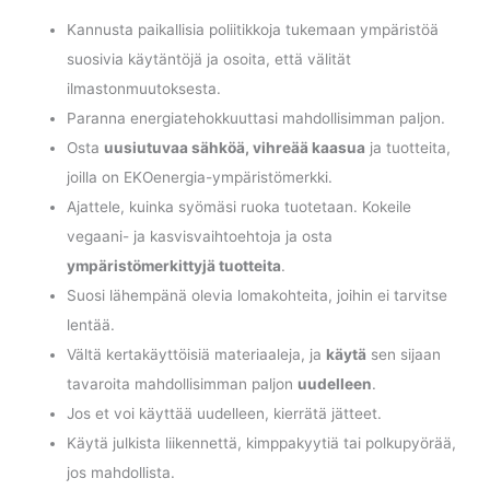
Kannusta paikallisia poliitikkoja tukemaan ympäristöä
suosivia käytäntöjä ja osoita, että välität
ilmastonmuutoksesta.
Paranna energiatehokkuuttasi mahdollisimman paljon.
Osta
uusiutuvaa sähköä, vihreää kaasua
ja tuotteita,
joilla on EKOenergia-ympäristömerkki.
Ajattele, kuinka syömäsi ruoka tuotetaan. Kokeile
vegaani- ja kasvisvaihtoehtoja ja osta
ympäristömerkittyjä tuotteita
.
Suosi lähempänä olevia lomakohteita, joihin ei tarvitse
lentää.
Vältä kertakäyttöisiä materiaaleja, ja
käytä
sen sijaan
tavaroita mahdollisimman paljon
uudelleen
.
Jos et voi käyttää uudelleen, kierrätä jätteet.
Käytä julkista liikennettä, kimppakyytiä tai polkupyörää,
jos mahdollista.