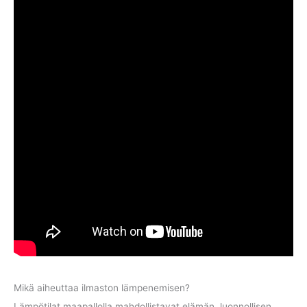
Mikä aiheuttaa ilmaston lämpenemisen?
Lämpötilat maapallolla mahdollistavat elämän, luonnollisen