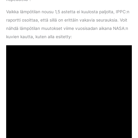
Vaikka lämpötilan nousu 1,5 astetta ei kuulosta paljolta, IPPC:n
raportti osoittaa, että sillä on erittäin vakavia seurauksia. Voit
nähdä lämpötilan muutokset viime vuosisadan aikana NASA:n
kuvien kautta, kuten alla esitetty: