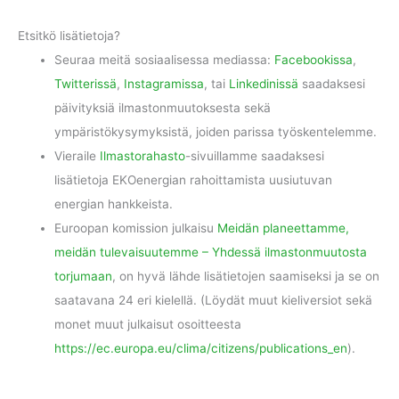
Etsitkö lisätietoja?
Seuraa meitä sosiaalisessa mediassa:
Facebookissa
,
Twitterissä
,
Instagramissa
, tai
Linkedinissä
saadaksesi
päivityksiä ilmastonmuutoksesta sekä
ympäristökysymyksistä, joiden parissa työskentelemme.
Vieraile
Ilmastorahasto
-sivuillamme saadaksesi
lisätietoja EKOenergian rahoittamista uusiutuvan
energian hankkeista.
Euroopan komission julkaisu
Meidän planeettamme,
meidän tulevaisuutemme – Yhdessä ilmastonmuutosta
torjumaan
, on hyvä lähde lisätietojen saamiseksi ja se on
saatavana 24 eri kielellä. (Löydät muut kieliversiot sekä
monet muut julkaisut osoitteesta
https://ec.europa.eu/clima/citizens/publications_en
).