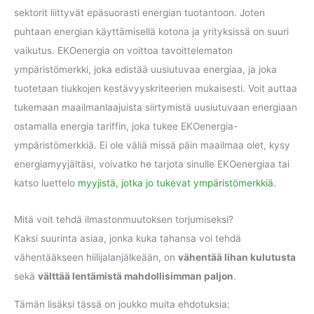
sektorit liittyvät epäsuorasti energian tuotantoon. Joten
puhtaan energian käyttämisellä kotona ja yrityksissä on suuri
vaikutus. EKOenergia on voittoa tavoittelematon
ympäristömerkki, joka edistää uusiutuvaa energiaa, ja joka
tuotetaan tiukkojen kestävyyskriteerien mukaisesti. Voit auttaa
tukemaan maailmanlaajuista siirtymistä uusiutuvaan energiaan
ostamalla energia tariffin, joka tukee EKOenergia-
ympäristömerkkiä. Ei ole väliä missä päin maailmaa olet, kysy
energiamyyjältäsi, voivatko he tarjota sinulle EKOenergiaa tai
katso luettelo
myyjistä, jotka jo tukevat ympäristömerkkiä
.
Mitä voit tehdä ilmastonmuutoksen torjumiseksi?
Kaksi suurinta asiaa, jonka kuka tahansa voi tehdä
vähentääkseen hiilijalanjälkeään, on
vähentää lihan kulutusta
sekä
välttää lentämistä mahdollisimman paljon
.
Tämän lisäksi tässä on joukko muita ehdotuksia: