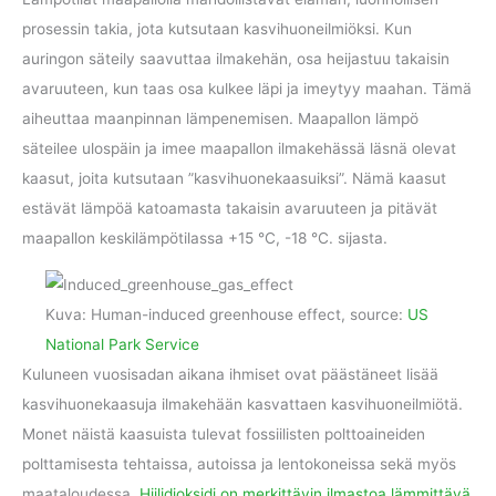
prosessin takia, jota kutsutaan kasvihuoneilmiöksi. Kun
auringon säteily saavuttaa ilmakehän, osa heijastuu takaisin
avaruuteen, kun taas osa kulkee läpi ja imeytyy maahan. Tämä
aiheuttaa maanpinnan lämpenemisen. Maapallon lämpö
säteilee ulospäin ja imee maapallon ilmakehässä läsnä olevat
kaasut, joita kutsutaan ”kasvihuonekaasuiksi”. Nämä kaasut
estävät lämpöä katoamasta takaisin avaruuteen ja pitävät
maapallon keskilämpötilassa +15 °C, -18 °C. sijasta.
Kuva: Human-induced greenhouse effect, source:
US
National Park Service
Kuluneen vuosisadan aikana ihmiset ovat päästäneet lisää
kasvihuonekaasuja ilmakehään kasvattaen kasvihuoneilmiötä.
Monet näistä kaasuista tulevat fossiilisten polttoaineiden
polttamisesta tehtaissa, autoissa ja lentokoneissa sekä myös
maataloudessa.
Hiilidioksidi on merkittävin ilmastoa lämmittävä