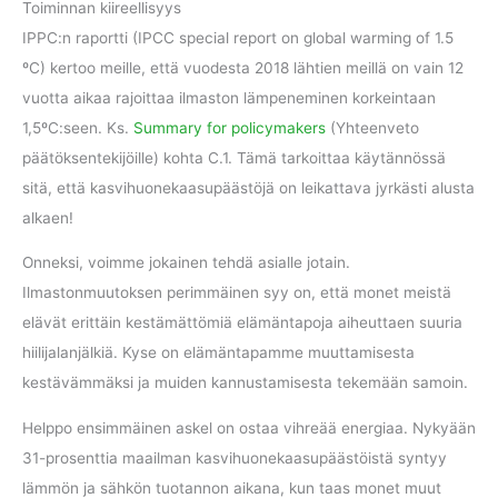
Toiminnan kiireellisyys
IPPC:n raportti (IPCC special report on global warming of 1.5
ºC) kertoo meille, että vuodesta 2018 lähtien meillä on vain 12
vuotta aikaa rajoittaa ilmaston lämpeneminen korkeintaan
1,5ºC:seen. Ks.
Summary for policymakers
(Yhteenveto
päätöksentekijöille) kohta C.1. Tämä tarkoittaa käytännössä
sitä, että kasvihuonekaasupäästöjä on leikattava jyrkästi alusta
alkaen!
Onneksi, voimme jokainen tehdä asialle jotain.
Ilmastonmuutoksen perimmäinen syy on, että monet meistä
elävät erittäin kestämättömiä elämäntapoja aiheuttaen suuria
hiilijalanjälkiä. Kyse on elämäntapamme muuttamisesta
kestävämmäksi ja muiden kannustamisesta tekemään samoin.
Helppo ensimmäinen askel on ostaa vihreää energiaa. Nykyään
31-prosenttia maailman kasvihuonekaasupäästöistä syntyy
lämmön ja sähkön tuotannon aikana, kun taas monet muut