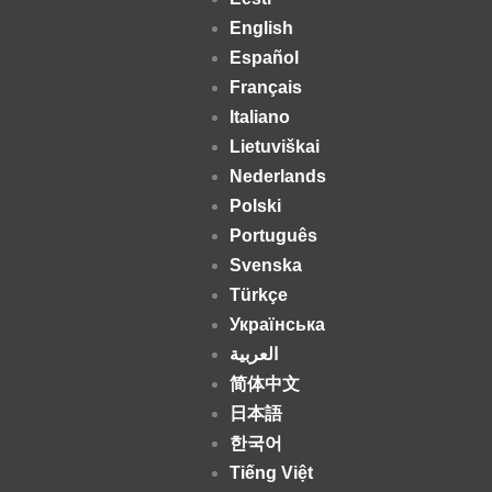
English
Español
Français
Italiano
Lietuviškai
Nederlands
Polski
Português
Svenska
Türkçe
Українська
العربية
简体中文
日本語
한국어
Tiếng Việt