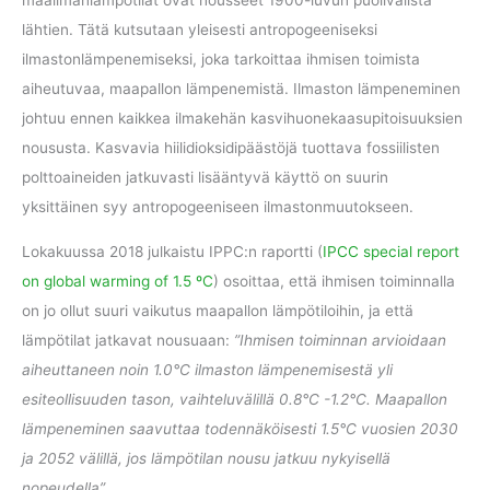
lähtien. Tätä kutsutaan yleisesti antropogeeniseksi
ilmastonlämpenemiseksi, joka tarkoittaa ihmisen toimista
aiheutuvaa, maapallon lämpenemistä. Ilmaston lämpeneminen
johtuu ennen kaikkea ilmakehän kasvihuonekaasupitoisuuksien
noususta. Kasvavia hiilidioksidipäästöjä tuottava fossiilisten
polttoaineiden jatkuvasti lisääntyvä käyttö on suurin
yksittäinen syy antropogeeniseen ilmastonmuutokseen.
Lokakuussa 2018 julkaistu IPPC:n raportti (
IPCC special report
on global warming of 1.5 ºC
) osoittaa, että ihmisen toiminnalla
on jo ollut suuri vaikutus maapallon lämpötiloihin, ja että
lämpötilat jatkavat nousuaan:
”Ihmisen toiminnan arvioidaan
aiheuttaneen noin 1.0°C ilmaston lämpenemisestä yli
esiteollisuuden tason, vaihteluvälillä 0.8°C -1.2°C. Maapallon
lämpeneminen saavuttaa todennäköisesti 1.5°C vuosien 2030
ja 2052 välillä, jos lämpötilan nousu jatkuu nykyisellä
nopeudella”
.