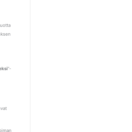
uotta
uksen
eksi
”-
n
uvat
oiman