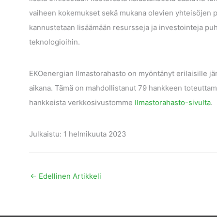
vaiheen kokemukset sekä mukana olevien yhteisöjen pal
kannustetaan lisäämään resursseja ja investointeja pu
teknologioihin.
EKOenergian Ilmastorahasto on myöntänyt erilaisille j
aikana. Tämä on mahdollistanut 79 hankkeen toteuttami
hankkeista verkkosivustomme
Ilmastorahasto-sivulta
.
Julkaistu: 1 helmikuuta 2023
←
Edellinen Artikkeli