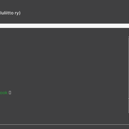
liitto ry)
book