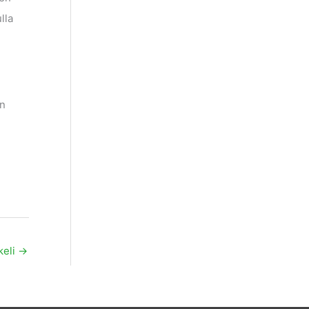
lla
en
keli
→