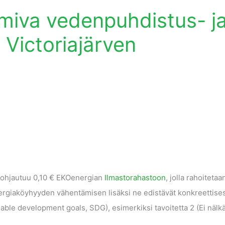
imiva vedenpuhdistus- j
 Victoriajärven
 ohjautuu 0,10 € EKOenergian
Ilmastorahastoon
, jolla rahoitetaa
ergiaköyhyyden vähentämisen lisäksi ne edistävät konkreettises
able development goals, SDG), esimerkiksi tavoitetta 2 (Ei nälkä