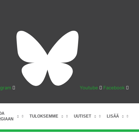
agram
Youtube
Facebook
DA
TULOKSEMME
UUTISET
LISÄÄ
GIAAN