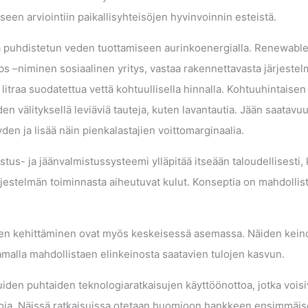
seen arviointiin paikallisyhteisöjen hyvinvoinnin esteistä.
ja puhdistetun veden tuottamiseen aurinkoenergialla. Renewabl
s –niminen sosiaalinen yritys, vastaa rakennettavasta järjestel
 litraa suodatettua vettä kohtuullisella hinnalla. Kohtuuhintaisen 
 välityksellä leviäviä tauteja, kuten lavantautia. Jään saatavu
n ja lisää näin pienkalastajien voittomarginaalia.
us- ja jäänvalmistussysteemi ylläpitää itseään taloudellisesti,
rjestelmän toiminnasta aiheutuvat kulut. Konseptia on mahdollis
sien kehittäminen ovat myös keskeisessä asemassa. Näiden kein
samalla mahdollistaen elinkeinosta saatavien tulojen kasvun.
n puhtaiden teknologiaratkaisujen käyttöönottoa, jotka voisi
tuloja. Näissä ratkaisuissa otetaan huomioon hankkeen ensimmäi