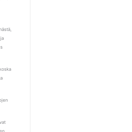
e
mästä,
ja
us
 koska
ta
ojen
vat
sen