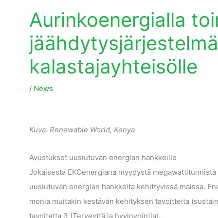
Aurinkoenergialla to
jäähdytysjärjestelmä
kalastajayhteisölle
/
News
Kuva: Renewable World, Kenya
Avustukset uusiutuvan energian hankkeille
Jokaisesta EKOenergiana myydystä megawattitunnista
uusiutuvan energian hankkeita kehittyvissä maissa. En
monia muitakin kestävän kehityksen tavoitteita (sustain
tavoitetta 3 (Terveyttä ja hyvinvointia).