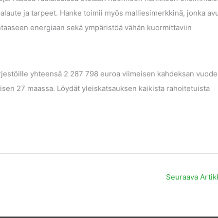
aute ja tarpeet. Hanke toimii myös malliesimerkkinä, jonka avu
htaaseen energiaan sekä ympäristöä vähän kuormittaviin
ärjestöille yhteensä 2 287 798 euroa viimeisen kahdeksan vuod
sen 27 maassa. Löydät yleiskatsauksen kaikista rahoitetuista
Seuraava Artik