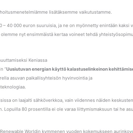
rahoitusmenetelmiämme lisätäksemme vaikutustamme.
 – 40 000 euron suuruisia, ja ne on myönnetty enintään kaksi v
ttä olemme nyt ensimmäistä kertaa voineet tehdä yhteistyösopim
muuttamiseksi Keniassa
in ”
Uusiutuvan energian käyttö kalastuselinkeinon kehittämis
ella asuvan paikallisyhteisön hyvinvointia ja
teknologiaa.
ssa on laajalti sähköverkkoa, vain viidennes näiden keskuste
n. Lopuilla 80 prosentilla ei ole varaa liittymismaksuun tai he as
tuu Renewable Worldin kymmenen vuoden kokemukseen aurinkov