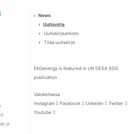
a
›
News
›
Uutisvirta
›
Uutiskirjearkisto
›
Tilaa uutiskirje
EKOenergy is featured in UN DESA SDG
publication
Valokeilassa
Instagram
Facebook
Linkedin
Twitter
n
Youtube
ti
ä) ja