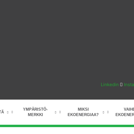
Linkedin
Inst
YMPÄRISTÖ-
MIKSI
VAIH
TÄ
MERKKI
EKOENERGIAA?
EKOENER