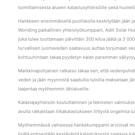
toimittamisesta alueen kalastusyhteisöille sekä huolelli
Hankkeen ensimmäisellä puoliskolla keskitytään jään 
Worlding paikallinen yhteistyökumppani, Adili Solar Hub
joka tulee tuottamaan päivittäin 300 kiloa jäätä ja 3 000
turvallisen juomaveden saatavuus auttaa torjumaan veden
kohtuuhintaan takaa pyydetyn kalan paremman säilyvyyde
Markkinapohjainen ratkaisu takaa sen, että vedenpuhdist
veden ja jään myynnistä saaduilla tuloilla maksetaan jä
laajentaa myöhemmin lähialueille.
Kalastajayhteisön kouluttaminen ja teknisten valmiuk
avulla ratkaistaan liikakalastukseen liittyviä ongelmia 
Myöhemmässä vaiheessa hankekumppanit arvioivat muide
lisätä entisestään kestävästä kalastuksesta saatavia 