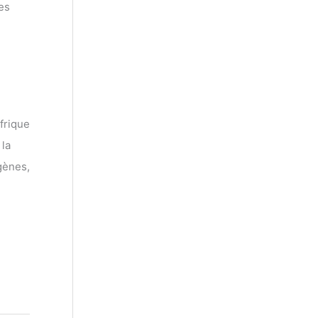
es
frique
 la
gènes,