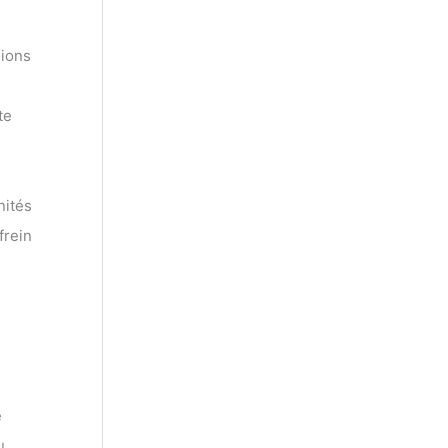
lions
te
nités
frein
e
u