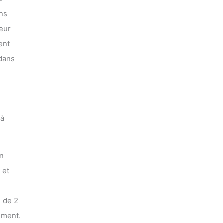
ins
leur
ent
 dans
 à
un
 et
e de 2
ement.