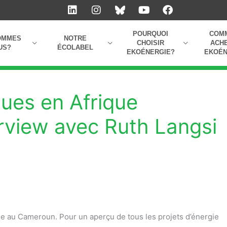
L
I
Y
F
i
n
o
a
n
s
u
c
k
t
t
e
POURQUOI
COM
OMMES
NOTRE
e
a
u
b
CHOISIR
ACH
US?
ÉCOLABEL
EKOÉNERGIE?
EKOÉN
d
g
b
o
i
r
e
o
n
a
k
m
ues en Afrique
erview avec Ruth Langsi
ie au Cameroun. Pour un aperçu de tous les projets d’énergie