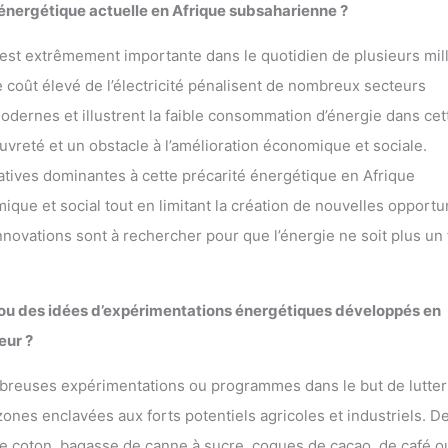
 énergétique actuelle en Afrique subsaharienne ?
ue est extrêmement importante dans le quotidien de plusieurs mil
le coût élevé de l’électricité pénalisent de nombreux secteurs
 modernes et illustrent la faible consommation d’énergie dans cet
uvreté et un obstacle à l’amélioration économique et sociale.
tives dominantes à cette précarité énergétique en Afrique
que et social tout en limitant la création de nouvelles opportu
ovations sont à rechercher pour que l’énergie ne soit plus un 
s ou des idées d’expérimentations énergétiques développés en
eur ?
mbreuses expérimentations ou programmes dans le but de lutter
nes enclavées aux forts potentiels agricoles et industriels. D
de coton, bagasse de canne à sucre, coques de cacao, de café o