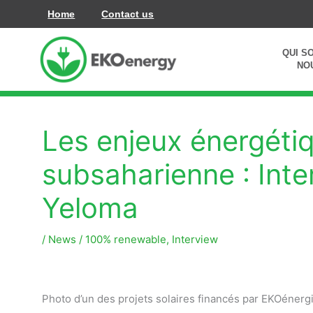
Aller
Home
Contact us
au
contenu
QUI S
NO
Les enjeux énergétiq
subsaharienne : Int
Yeloma
/
News
/
100% renewable
,
Interview
Photo d’un des projets solaires financés par EKOénerg