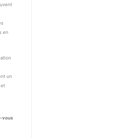
ouvent
es
s en
sation
ent un
 et
z-vous