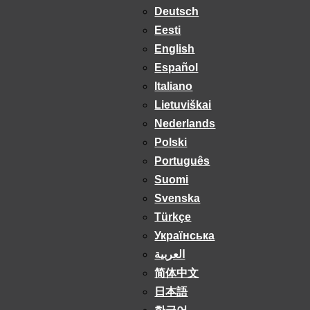
Deutsch
Eesti
English
Español
Italiano
Lietuviškai
Nederlands
Polski
Português
Suomi
Svenska
Türkçe
Українська
العربية
简体中文
日本語