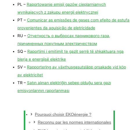
PL –
Raportowanie emisji gazów cieplarnianych
wynikających z zakupu energii elektrycznej
PT –
Comunicar as emissões de gases com efeito de estufa
provenientes da aquisição de eletricidade
RU –
Отчетность о выбросах парникового газа,
причиненных покупным электричеством
SQ –
Rapor
timi i emitimit te gazit serrë të shkaktuara nga
blerja e energjisë elektrike
SV –
Rapportering av växthusgasutsläpp orsakade vid köp
av elektricitet
TR –
Satın alınan elektriğin sebep olduğu sera gazı
emisyonlarının raporlanması
Pourquoi choisir EKOénergie ?
Reconnu par les normes internationales