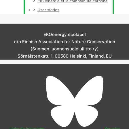
EKOénergie et la comptabilité carbone
User stories
EKOenergy ecolabel
c/o Finnish Association for Nature Conservation
(Suomen luonnonsuojeluliitto ry)
Sörnäistenkatu 1, 00580 Helsinki, Finland, EU
Linkedin
Instagram
Youtube