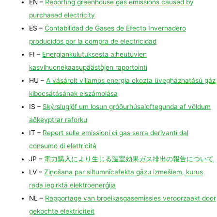
EN –
Reporting greenhouse gas emissions caused by
purchased electricity
ES –
Contabilidad de Gases de Efecto Invernadero
producidos por la compra de electricidad
FI –
Energiankulutuksesta aiheutuvien
kasvihuonekaasupäästöjen raportointi
HU –
A vásárolt villamos energia okozta üvegházhatású gáz
kibocsátásának elszámolása
IS –
Skýrslugjöf um losun gróðurhúsaloftegunda af völdum
aðkeyptrar raforku
IT –
Report sulle emissioni di gas serra derivanti dal
consumo di elettricità
JP –
電力購入により生じる温室効果ガス排出の報告について
LV –
Ziņošana par siltumnīcefekta gāzu izmešiem, kurus
rada iepirktā elektroenerģija
NL –
Rapportage van broeikasgasemissies veroorzaakt door
gekochte elektriciteit