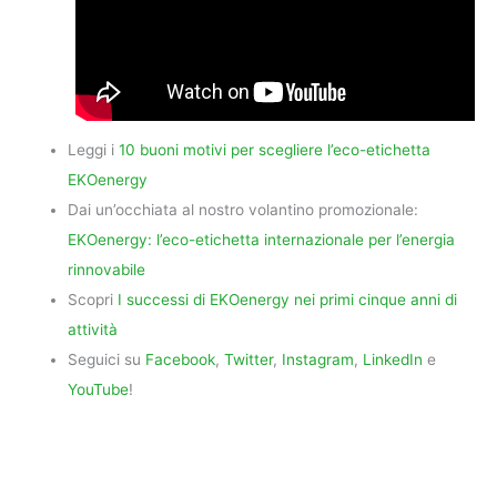
Leggi i
10 buoni motivi per scegliere l’eco-etichetta
EKOenergy
Dai un’occhiata al nostro volantino promozionale:
EKOenergy: l’eco-etichetta internazionale per l’energia
rinnovabile
Scopri
I successi di EKOenergy nei primi cinque anni di
attività
Seguici su
Facebook
,
Twitter
,
Instagram
,
LinkedIn
e
YouTube
!