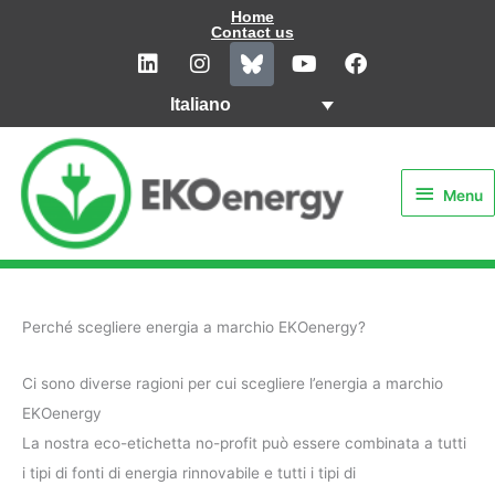
Vai
Home
Contact us
al
L
I
Y
F
i
n
o
a
contenuto
n
s
u
c
Italiano
k
t
t
e
e
a
u
b
Menu
d
g
b
o
i
r
e
o
Menu
n
a
k
m
Perché scegliere energia a marchio EKOenergy?
Ci sono diverse ragioni per cui scegliere l’energia a marchio
EKOenergy
La nostra eco-etichetta no-profit può essere combinata a tutti
i tipi di fonti di energia rinnovabile e tutti i tipi di