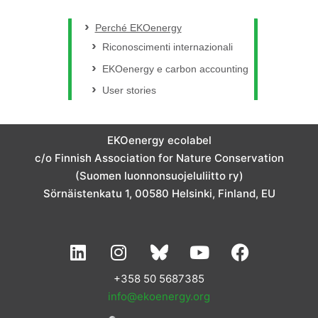
Perché EKOenergy
Riconoscimenti internazionali
EKOenergy e carbon accounting
User stories
EKOenergy ecolabel
c/o Finnish Association for Nature Conservation
(Suomen luonnonsuojeluliitto ry)
Sörnäistenkatu 1, 00580 Helsinki, Finland, EU
L
I
Y
F
i
n
o
a
n
s
u
c
+358 50 5687385
k
t
t
e
info@ekoenergy.org
e
a
u
b