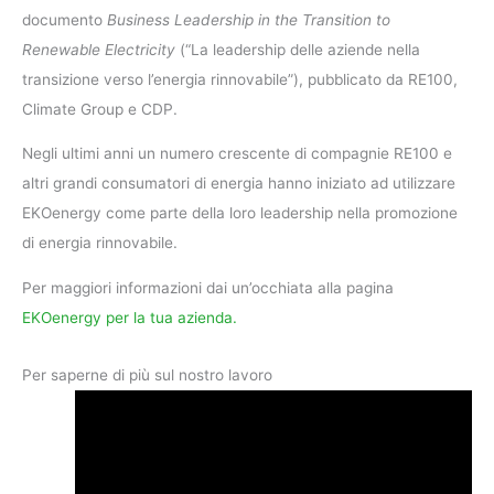
documento
Business Leadership in the Transition to
Renewable Electricity
(“La leadership delle aziende nella
transizione verso l’energia rinnovabile”), pubblicato da RE100,
Climate Group e CDP.
Negli ultimi anni un numero crescente di compagnie RE100 e
altri grandi consumatori di energia hanno iniziato ad utilizzare
EKOenergy come parte della loro leadership nella promozione
di energia rinnovabile.
Per maggiori informazioni dai un’occhiata alla pagina
EKOenergy per la tua azienda.
Per saperne di più sul nostro lavoro