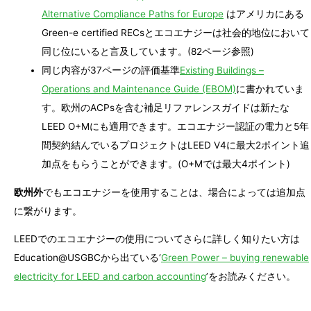
Alternative Compliance Paths for Europe
はアメリカにある
Green-e certified RECsとエコエナジーは社会的地位において
同じ位にいると言及しています。(82ページ参照)
同じ内容が37ページの評価基準
Existing Buildings –
Operations and Maintenance Guide (EBOM)
に書かれていま
す。欧州のACPsを含む補足リファレンスガイドは新たな
LEED O+Mにも適用できます。エコエナジー認証の電力と5年
間契約結んでいるプロジェクトはLEED V4に最大2ポイント追
加点をもらうことができます。(O+Mでは最大4ポイント)
欧州外
でもエコエナジーを使用することは、場合によっては追加点
に繋がります。
LEEDでのエコエナジーの使用についてさらに詳しく知りたい方は
Education@USGBCから出ている‘
Green Power – buying renewable
electricity for LEED and carbon accounting
’をお読みください。