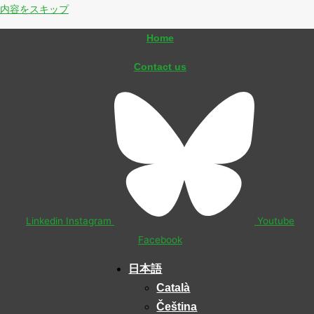
内容をスキップ
Home
Contact us
Linkedin
Instagram
Youtube
Facebook
日本語
Català
Čeština