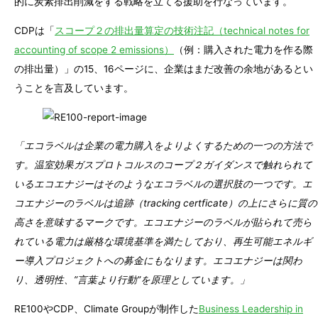
的に炭素排出削減をする戦略を立てる援助を行なっています。
CDPは「
スコープ２の排出量算定の技術注記（technical notes for
accounting of scope 2 emissions）
（例：購入された電力を作る際
の排出量）」の15、16ページに、企業はまだ改善の余地があるとい
うことを言及しています。
「エコラベルは企業の電力購入をよりよくするための一つの方法で
す。温室効果ガスプロトコルスのコープ２ガイダンスで触れられて
いるエコエナジーはそのようなエコラベルの選択肢の一つです。エ
コエナジーのラベルは追跡（tracking certficate）の上にさらに質の
高さを意味するマークです。エコエナジーのラベルが貼られて売ら
れている電力は厳格な環境基準を満たしており、再生可能エネルギ
ー導入プロジェクトへの募金にもなります。エコエナジーは関わ
り、透明性、”言葉より行動”を原理としています。」
RE100やCDP、Climate Groupが制作した
Business Leadership in