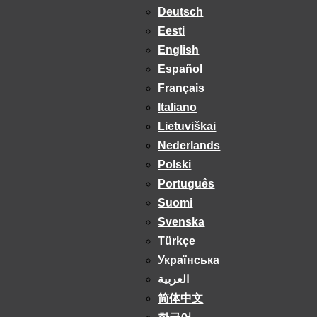
Deutsch
Eesti
English
Español
Français
Italiano
Lietuviškai
Nederlands
Polski
Português
Suomi
Svenska
Türkçe
Українська
العربية
简体中文