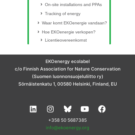
On-site installations and PPAs
Tracking of energy
Waar komt EKOenergie vandaan?
Hoe EKOenergie verkopen?
Licentieovereenkomst
EKOenergy ecolabel
c/o Finnish Association for Nature Conservation
(Suomen luonnonsuojeluliitto ry)
Sörnäistenkatu 1, 00580 Helsinki, Finland, EU
L
I
Y
F
i
n
o
a
n
s
u
c
+358 50 5687385
k
t
t
e
info@ekoenergy.org
e
a
u
b