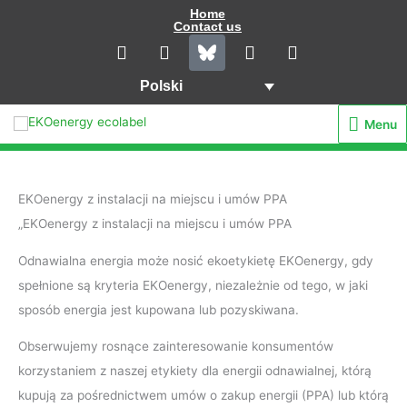
Przejdź
Home
Contact us
do
L
I
Y
F
i
n
o
a
treści
n
s
u
c
Polski
k
t
t
e
e
a
u
b
Menu
Menu
d
g
b
o
i
r
e
o
n
a
k
m
EKOenergy z instalacji na miejscu i umów PPA
„EKOenergy z instalacji na miejscu i umów PPA
Odnawialna energia może nosić ekoetykietę EKOenergy, gdy
spełnione są kryteria EKOenergy, niezależnie od tego, w jaki
sposób energia jest kupowana lub pozyskiwana.
Obserwujemy rosnące zainteresowanie konsumentów
korzystaniem z naszej etykiety dla energii odnawialnej, którą
kupują za pośrednictwem umów o zakup energii (PPA) lub którą