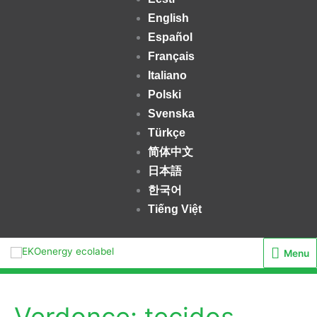
English
Español
Français
Italiano
Polski
Svenska
Türkçe
简体中文
日本語
한국어
Tiếng Việt
Menu
Menu
Verdonce: tecidos