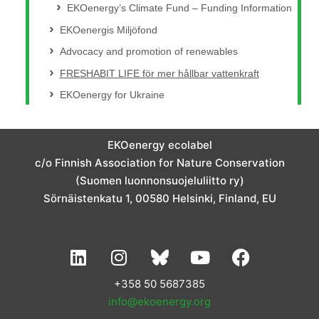
EKOenergy’s Climate Fund – Funding Information
EKOenergis Miljöfond
Advocacy and promotion of renewables
FRESHABIT LIFE för mer hållbar vattenkraft
EKOenergy for Ukraine
EKOenergy ecolabel
c/o Finnish Association for Nature Conservation
(Suomen luonnonsuojeluliitto ry)
Sörnäistenkatu 1, 00580 Helsinki, Finland, EU
L
I
Y
F
i
n
o
a
n
s
u
c
+358 50 5687385
k
t
t
e
info@ekoenergy.org
e
a
u
b