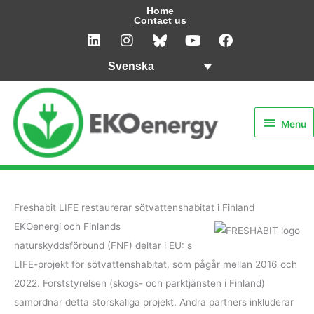
Hoppa
Home
Contact us
till
L
I
Y
F
i
n
o
a
innehåll
n
s
u
c
Svenska
k
t
t
e
e
a
u
b
Menu
d
g
b
o
i
r
e
o
Menu
n
a
k
m
Freshabit LIFE restaurerar sötvattenshabitat i Finland
EKOenergi och Finlands
naturskyddsförbund (FNF) deltar i EU: s
LIFE-projekt för sötvattenshabitat, som pågår mellan 2016 och
2022. Forststyrelsen (skogs- och parktjänsten i Finland)
samordnar detta storskaliga projekt. Andra partners inkluderar