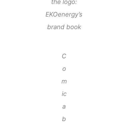
the logo:
EKOenergy’s
brand book
C
o
m
ic
a
b