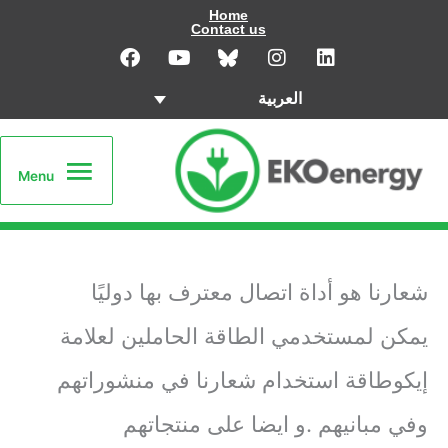
Home
خطي
Contact us
F
Y
I
L
لى
a
o
n
i
c
u
s
n
العربية
e
t
t
k
لمحتوى
b
u
a
e
Menu
o
b
g
d
o
e
r
i
Menu
k
a
n
m
شعارنا هو أداة اتصال معترف بها دوليًا
يمكن لمستخدمي الطاقة الحاملين لعلامة
إيكوطاقة استخدام شعارنا في منشوراتهم
وفي مبانيهم .و ايضا على منتجاتهم