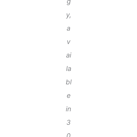
g
y,
a
v
ai
la
bl
e
in
3
0