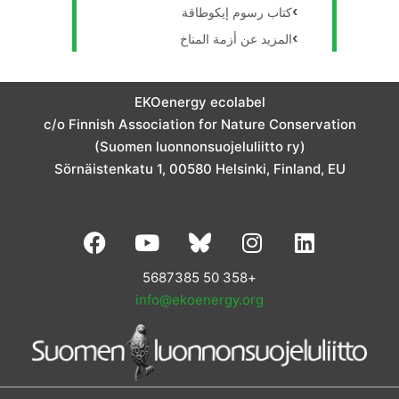
كتاب رسوم إيكوطاقة
المزيد عن أزمة المناخ
EKOenergy ecolabel
c/o Finnish Association for Nature Conservation
(Suomen luonnonsuojeluliitto ry)
Sörnäistenkatu 1, 00580 Helsinki, Finland, EU
F
Y
I
L
a
o
n
i
c
u
s
n
+358 50 5687385
e
t
t
k
info@ekoenergy.org
b
u
a
e
o
b
g
d
o
e
r
i
k
a
n