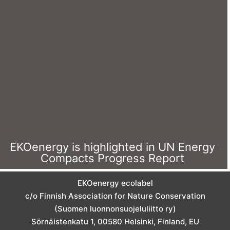
EKOenergy
Com
c/o Finni
(
Sörnäis