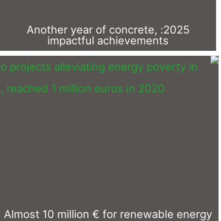
2025: A
i
Almost 10 