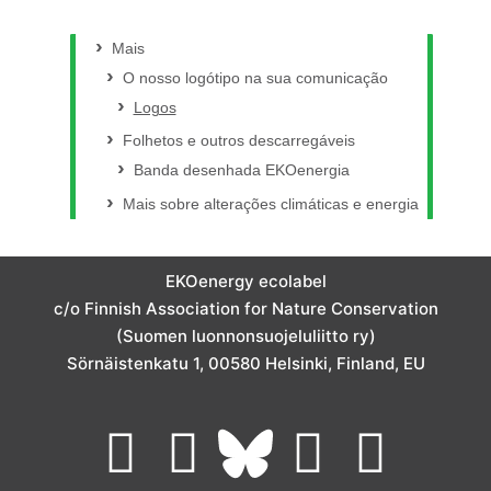
m
Mais
O nosso logótipo na sua comunicação
Logos
Folhetos e outros descarregáveis
Banda desenhada EKOenergia
Mais sobre alterações climáticas e energia
EKOenergy ecolabel
c/o Finnish Association for Nature Conservation
(Suomen luonnonsuojeluliitto ry)
Sörnäistenkatu 1, 00580 Helsinki, Finland, EU
L
I
Y
F