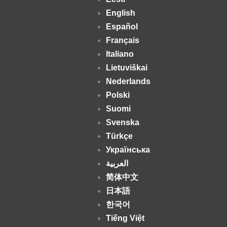
English
Español
Français
Italiano
Lietuviškai
Nederlands
Polski
Suomi
Svenska
Türkçe
Українська
العربية
简体中文
日本語
한국어
Tiếng Việt