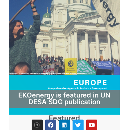
EKOenergy is featured in UN
DESA SDG publication
Featured
I
F
L
T
Y
n
a
i
w
o