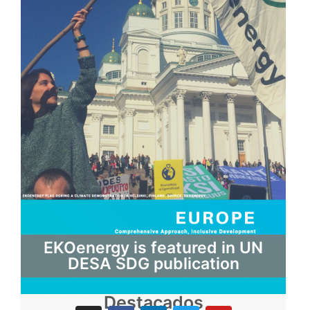
EKOenergy is featured in UN
DESA SDG publication
Destacados
I
F
L
T
Y