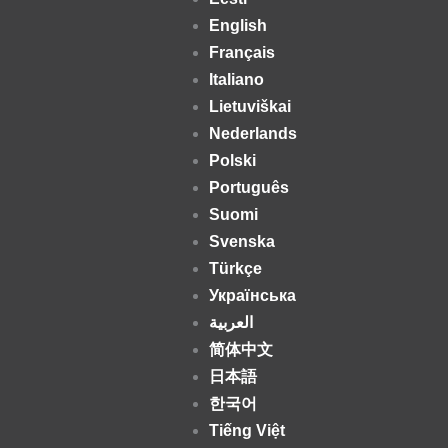
English
Français
Italiano
Lietuviškai
Nederlands
Polski
Português
Suomi
Svenska
Türkçe
Українська
العربية
简体中文
日本語
한국어
Tiếng Việt