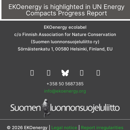
EKOenergy is highlighted in UN Energy
Compacts Progress Report
EKOenergy ecolabel
c/o Finnish Association for Nature Conservation
(Suomen luonnonsuojeluliitto ry)
Sörnäistenkatu 1, 00580 Helsinki, Finland, EU
L
I
Y
F
i
n
o
a
n
s
u
c
+358 50 5687385
k
t
t
e
info@ekoenergy.org
e
a
u
b
d
g
b
o
i
r
e
o
n
a
k
m
© 2026 EKOenergy |
Legal notice
|
Report irregularities