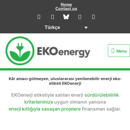
İçeriğe
Home
Contact us
atla
L
I
Y
F
i
n
o
a
n
s
u
c
Türkçe
k
t
t
e
e
a
u
b
Menu
d
g
b
o
i
r
e
o
Menu
n
a
k
m
Kâr amacı gütmeyen, uluslararası yenilenebilir enerji eko-
etiketi EKOenerji
EKOenerji etiketiyle satılan enerji
sürdürülebilirlik
kriterlerimize
uygun olmanın yanısıra
enerji kıtlığıyla savaşan projelere
finansman sağlar.