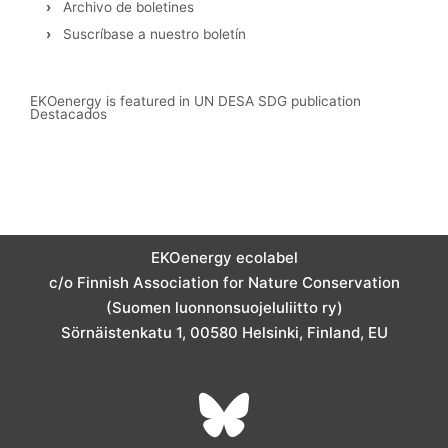
›
Archivo de boletines
›
Suscríbase a nuestro boletín
EKOenergy is featured in UN DESA SDG publication
Destacados
I
F
L
T
Y
n
a
i
w
o
s
c
n
i
u
EKOenergy ecolabel
c/o Finnish Association for Nature Conservation
t
e
k
t
t
(Suomen luonnonsuojeluliitto ry)
Sörnäistenkatu 1, 00580 Helsinki, Finland, EU
a
b
e
t
u
L
I
Y
F
g
o
d
e
b