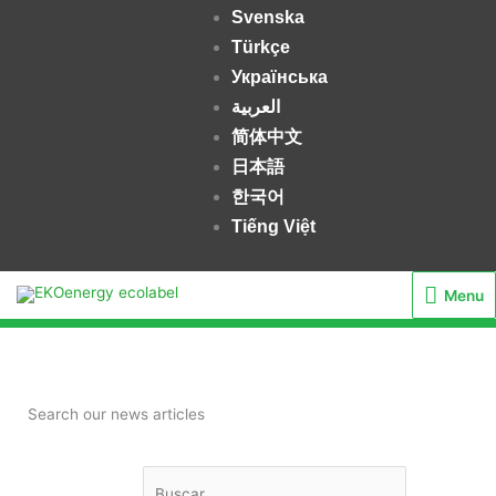
m
Svenska
Türkçe
Українська
العربية
简体中文
日本語
한국어
Tiếng Việt
Menu
Menu
Buscar
Search our news articles
por:
Buscar