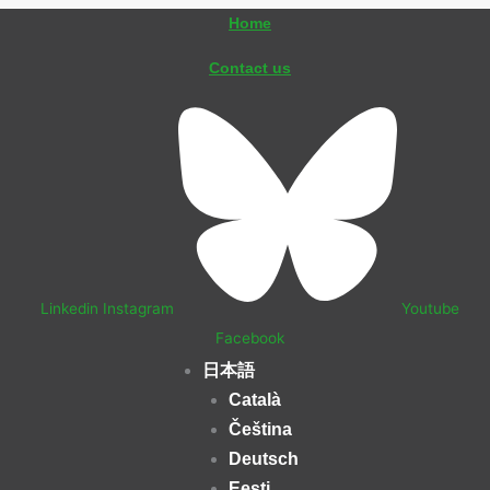
内
Home
容
Contact us
を
ス
キ
ッ
プ
Linkedin
Instagram
Youtube
Facebook
日本語
Català
Čeština
Deutsch
Eesti