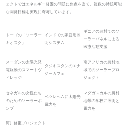
ェクトではエネルギー貧困の問題に焦点を当て、複数の持続可能
な開発目標を実現に寄与しています。
ギニアの農村でのソ
トーゴの「ソーラー
インドでの家庭用照
ーラーパネルによる
キオスク」
明システム
医療活動支援
スーダンの太陽光発
南アフリカの農村地
タジキスタンのエナ
電駆動のスマートヴ
域でのソーラープロ
ジーカフェ
ィレッジ
ジェクト
セネガルの女性たち
マダガスカルの農村
ベツレヘムに太陽光
のためのソーラーポ
地帯の学校に照明と
電力を
ンプ
電力を
河川修復プロジェクト