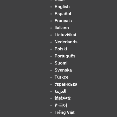
English
Español
Français
Italiano
Lietuviškai
Nederlands
Polski
Português
Suomi
Svenska
Türkçe
Українська
العربية
简体中文
한국어
Tiếng Việt