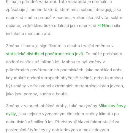
Klima je přírodně variabilní. Tato variabilita je normální a
způsobuje jí mnoho faktorů, které mezi sebou interagují, jako
například změna proudů v oceánu, vulkanická aktivita, solární
radiace, velké klimatické události jako například
El Niño
a síla
indického monzunu atd.
Změna klimatu je signifikantní a dlouho trvající změnou v
statistické distribuci povětrnostních jevů
. To může probíhat v
období desítek až milionů let. Mohou to být změny v
průměrných povětrnostních podmínkách, jako například doba,
kdy mokré období v tropech obyčejně začíná, nebo to mohou
být změny ve frekvenci extrémních meteorologických jevech,
jako jsou potopy, sucha a bouře.
Změny v vzorech oběžné dráhy, také nazývány
Milankovičovy
cykly
, jsou nejvíce významným činitelem změny klimatu po
dobu tisíců až milionů let. Představují hlavní faktor stojící za
posledními čtyřmi cykly dob ledových a meziledových