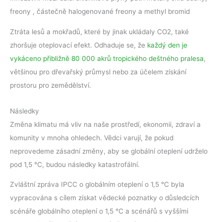
freony , částečně halogenované freony a methyl bromid
Ztráta lesů a mokřadů, které by jinak ukládaly CO2, také
zhoršuje oteplovací efekt. Odhaduje se, že
každý den je
vykáceno přibližně 80 000 akrů tropického deštného pralesa
,
většinou pro dřevařský průmysl nebo za účelem získání
prostoru pro zemědělství.
Následky
Změna klimatu má vliv na naše prostředí, ekonomii, zdraví a
komunity v mnoha ohledech. Vědci varují, že pokud
neprovedeme zásadní změny, aby se globální oteplení udrželo
pod 1,5 °C, budou následky katastrofální.
Zvláštní zpráva IPCC o globálním oteplení o 1,5 °C byla
vypracována s cílem získat vědecké poznatky o důsledcích
scénáře globálního oteplení o 1,5 °C a scénářů s vyššími