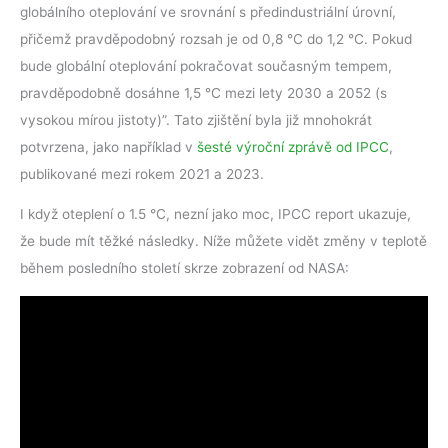
globálního oteplování ve srovnání s předindustriální úrovní,
přičemž pravděpodobný rozsah je od 0,8 °C do 1,2 °C. Pokud
bude globální oteplování pokračovat současným tempem,
pravděpodobně dosáhne 1,5 °C mezi lety 2030 a 2052 (s
vysokou mírou jistoty)”. Tato zjištění byla již mnohokrát
potvrzena, jako například v
šesté výroční zprávě od IPCC
,
publikované mezi rokem 2021 a 2023.
I když oteplení o 1.5 °C, nezní jako moc, IPCC report ukazuje,
že bude mít těžké následky. Níže můžete vidět změny v teplotě
během posledního století skrze zobrazení od NASA: