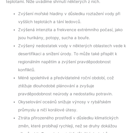
teplotami. Níže uvádíme shrnutí některých z nich.
Zvýšení mořské hladiny v důsledku roztažení vody při
vyšších teplotách a tání ledovců.
Zvýšená intenzita a frekvence extrémního počasí, jako
jsou hurikány, potopy, sucha a bouře.
Zvýšený nedostatek vody v některých oblastech vede k
desertifikaci a snížení úrody. To může také přispět k
regionálním napětím a zvýšení pravděpodobnost
konfliktů.
Méně spolehlivé a předvídatelné roční období, což
ztěžuje dlouhodobé plánování a zvyšuje
pravděpodobnost neúrody a nedostatku potravin.
Okyselování oceánů snižuje výnosy v rybářském
průmyslu a ničí korálové útesy.
Ztráta přirozeného prostředí v důsledku klimatických
změn, které probíhají rychleji, než se druhy dokážou