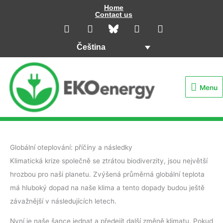
Přeskočit
Home
Contact us
na
L
I
Y
F
i
n
o
a
obsah
n
s
u
c
Čeština
k
t
t
e
e
a
u
b
Menu
d
g
b
o
i
r
e
o
Menu
n
a
k
m
Globální oteplování: příčíny a následky
Klimatická krize společně se ztrátou biodiverzity, jsou největší
hrozbou pro naši planetu. Zvýšená průměrná globální teplota
má hluboký dopad na naše klima a tento dopady budou ještě
závažnější v následujících letech.
Nyní je naše šance jednat a předejít další změně klimatu. Pokud