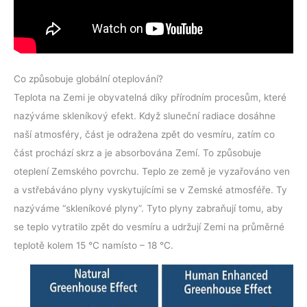
Co způsobuje globální oteplování?
Teplota na Zemi je obyvatelná díky přírodním procesům, které
nazýváme skleníkový efekt. Když sluneční radiace dosáhne
naší atmosféry, část je odražena zpět do vesmíru, zatím co
část prochází skrz a je absorbována Zemí. To způsobuje
oteplení Zemského povrchu. Teplo ze země je vyzařováno ven
a vstřebáváno plyny vyskytujícími se v Zemské atmosféře. Ty
nazýváme “skleníkové plyny”. Tyto plyny zabraňují tomu, aby
se teplo vytratilo zpět do vesmíru a udržují Zemi na průměrné
teplotě kolem 15 °C namísto – 18 °C.