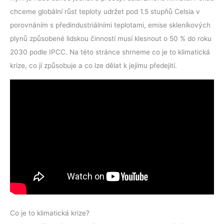
chceme globální růst teploty udržet pod 1.5 stupňů Celsia v
porovnáním s předindustriálními teplotami, emise skleníkových
plynů způsobené lidskou činností musí klesnout o 50 % do roku
2030 podle IPCC. Na této stránce shrneme co je to klimatická
krize, co jí způsobuje a co lze dělat k jejímu předejití.
Co je to klimatická krize?