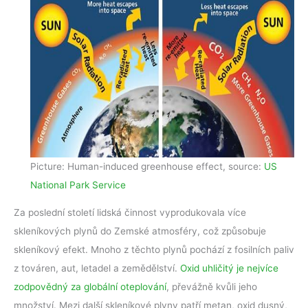
Picture: Human-induced greenhouse effect, source:
US
National Park Service
Za poslední století lidská činnost vyprodukovala více
skleníkových plynů do Zemské atmosféry, což způsobuje
skleníkový efekt. Mnoho z těchto plynů pochází z fosilních paliv
z továren, aut, letadel a zemědělství.
Oxid uhličitý je nejvíce
zodpovědný za globální oteplování
, převážně kvůli jeho
množství. Mezi další skleníkové plyny patří metan, oxid dusný,