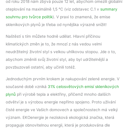
od roku 2018 nám zbývá pouze 12 let, abychom omezili globální
oteplování na maximálně 1,5 °C (viz odstavec C.1 v
summary
souhrnu pro tvůrce politik
). V praxi to znamená, že emise
skleníkových plynů je třeba od nynějška výrazně snížit!
Naštěstí s tím můžete hodně udělat. Hlavní příčinou
klimatických změn je to, že mnozí z nás vedou velmi
neudržitelný životní styl s velkou uhlíkovou stopou. Jde o to,
abychom změnili svůj životní styl, aby byl udržitelnější a
povzbuzovali ostatní, aby učinili totéž.
Jednoduchým prvním krokem je nakupování zelené energie. V
současné době vzniká
31% celosvětových emisí skleníkových
plynů
při výrobě tepla a elektřiny, přičemž mnoho dalších
odvětví je s výrobou energie nepřímo spojeno. Proto užívání
čisté energie ve Vašich domovech a společnostech má velký
význam. EKOenergie je nezisková ekologická značka, která
propaguje obnovitelnou energii, která je produkována dle