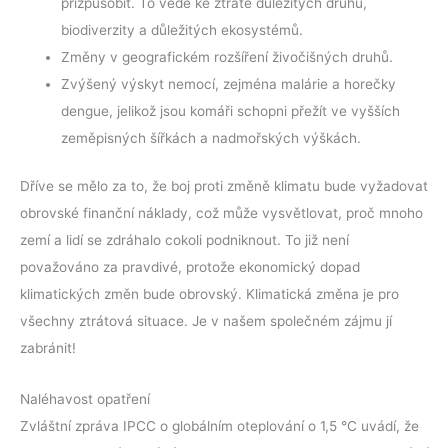
přizpůsobit. To vede ke ztrátě důležitých druhů,
biodiverzity a důležitých ekosystémů.
Změny v geografickém rozšíření živočišných druhů.
Zvýšený výskyt nemocí, zejména malárie a horečky
dengue, jelikož jsou komáři schopni přežít ve vyšších
zeměpisných šířkách a nadmořských výškách.
Dříve se mělo za to, že boj proti změně klimatu bude vyžadovat
obrovské finanční náklady, což může vysvětlovat, proč mnoho
zemí a lidí se zdráhalo cokoli podniknout. To již není
považováno za pravdivé, protože ekonomický dopad
klimatických změn bude obrovský. Klimatická změna je pro
všechny ztrátová situace. Je v našem společném zájmu jí
zabránit!
Naléhavost opatření
Zvláštní zpráva IPCC o globálním oteplování o 1,5 °C uvádí, že