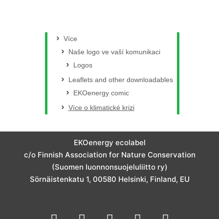
Více
Naše logo ve vaší komunikaci
Logos
Leaflets and other downloadables
EKOenergy comic
Více o klimatické krizi
EKOenergy ecolabel
c/o Finnish Association for Nature Conservation
(Suomen luonnonsuojeluliitto ry)
Sörnäistenkatu 1, 00580 Helsinki, Finland, EU
I
F
L
T
Y