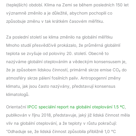
(teplejších) období. Klima na Zemi se během posledních 150 let
významně změnilo a je důležité, abychom pochopili co
způsobuje změnu v tak krátkém časovém měřítku.
Za poslední století se klima změnilo na globální měřítku
Mnoho studií přesvědčivě prokázalo, že průměrná globálnlí
teplota se zvyšuje od poloviny 20. století. Obecně to
nazýváme globální oteplováním a vědeckým konsensusem je,
že je způsobem lidskou činností, primárně skrze emise CO₂ do
atmosféry skrze pálení fosilních paliv. Antropogenní změny
klimatu, jak jsou často nazývány, představují konsensus
klimatologů.
Orientační
IPCC speciální report na globální oteplování 1.5 ºC
,
publikován v říjnu 2018, představuje, jaký již lidská činnost měla
vliv na globální oteplování, a že teploty v růstu pokračují:
“Odhaduje se, že lidská činnost způsobila přibližně 1,0 °C