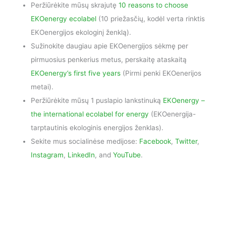
Peržiūrėkite mūsų skrajutę
10 reasons to choose
EKOenergy ecolabel
(10 priežasčių, kodėl verta rinktis
EKOenergijos ekologinį ženklą).
Sužinokite daugiau apie EKOenergijos sėkmę per
pirmuosius penkerius metus, perskaitę ataskaitą
EKOenergy’s first five years
(Pirmi penki EKOenerijos
metai).
Peržiūrėkite mūsų 1 puslapio lankstinuką
EKOenergy –
the international ecolabel for energy
(EKOenergija-
tarptautinis ekologinis energijos ženklas).
Sekite mus socialinėse medijose:
Facebook
,
Twitter
,
Instagram
,
LinkedIn
, and
YouTube
.