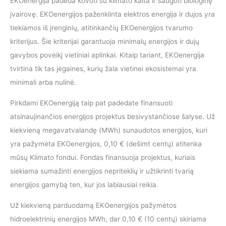
EKOenergija padeda kovoti su klimato kaita ir saugoti biologinę
įvairovę. EKOenergijos paženklinta elektros energija ir dujos yra
tiekiamos iš įrenginių, atitinkančių EKOenergijos tvarumo
kriterijus. Šie kriterijai garantuoja minimalų energijos ir dujų
gavybos poveikį vietiniai aplinkai. Kitaip tariant, EKOenergija
tvirtina tik tas jėgaines, kurių žala vietinei ekosistemai yra
minimali arba nulinė.
Pirkdami EKOenergiją taip pat padedate finansuoti
atsinaujinančios energijos projektus besivystančiose šalyse. Už
kiekvieną megavatvalandę (MWh) sunaudotos energijos, kuri
yra pažymėta EKOenergijos, 0,10 € (dešimt centų) atitenka
mūsų Klimato fondui. Fondas finansuoja projektus, kuriais
siekiama sumažinti energijos nepriteklių ir užtikrinti tvarią
energijos gamybą ten, kur jos labiausiai reikia.
Už kiekvieną parduodamą EKOenergijos pažymėtos
hidroelektrinių energijos MWh, dar 0,10 € (10 centų) skiriama