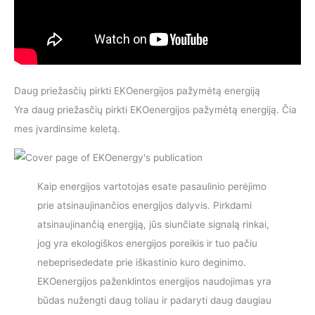
Daug priežasčių pirkti EKOenergijos pažymėtą energiją
Yra daug priežasčių pirkti EKOenergijos pažymėtą energiją. Čia
mes įvardinsime keletą.
Kaip energijos vartotojas esate pasaulinio perėjimo
prie atsinaujinančios energijos dalyvis. Pirkdami
atsinaujinančią energiją, jūs siunčiate signalą rinkai,
jog yra ekologiškos energijos poreikis ir tuo pačiu
nebeprisededate prie iškastinio kuro deginimo.
EKOenergijos paženklintos energijos naudojimas yra
būdas nužengti daug toliau ir padaryti daug daugiau