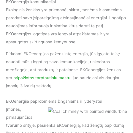
EKOenergija komunikacijai
Ekologinis ženklas yra priemonė, skirta įmonėms ir asmenims
parodyti savo įsipareigojimą atsinaujinančiai energijai. Logotipo
naudojimas informuoja ir skatina kitus daryti tą patį.
EKOenergijos logotipas yra lengvai atpažįstamas ir yra
apsaugotas skirtinguose žemynuose.
Pirkdami EKOenergijos paženklintą energiją, jūs įgyjate teisę
naudoti mūsų logotipą savo komunikacijoje, rinkodaros
medžiagoje, ant produktų ir patalpose. EKOenergijos ženklas
yra
pripažintas tarptautiniu mastu
, juo naudojasi vis daugiau
įmonių iš įvairių sektorių.
EKOenergija papildomiems žingsniams ir lyderystei
Įmonės,
pirmaujančios
tvarumo srityje, pasirenka EKOenergiją, kad žengtų papildomą