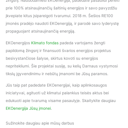
žingsnį. Naudodamiesi EKOenergija, padedate pasauliui pereiti
prie 100% atsinaujinančių šaltinių energijos ir savo pavyzdžiu
įkvepiate kitus įsipareigoti tvarumui. 2018 m. Šešios RE100
įmonės pradėjo naudoti EKOenergiją, ir parodė savo lyderystę
propaguojant atsinaujinančią energiją.
EKOenergijos
Klimato fondas
padeda vartojams žengti
papildomą žingsnį ir finansuoti švarios energijos projektus
besivystančiose šalyse, skirtus kovoti su energijos
nepritekliumi. Šie projektai susiję, su kelių Darnaus vystymosi
tikslų įgyvendinimu ir nebūtų įmanomi be Jūsų paramos.
Jūs taip pat padedate EKOenergijai, kaip aplinkosaugos
iniciatyvai, agituoti už klimatui palankius teisės aktus bei
edukuoti apie tvarumą visame pasaulyje. Skaitykite daugiau
EKOenergija Jūsų įmonei
.
Sužinokite daugiau apie mūsų darbus