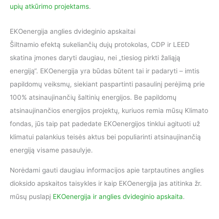
upių atkūrimo projektams
.
EKOenergija anglies dvideginio apskaitai
Šiltnamio efektą sukeliančių dujų protokolas, CDP ir LEED
skatina įmones daryti daugiau, nei „tiesiog pirkti žaliąją
energiją“. EKOenergija yra būdas būtent tai ir padaryti – imtis
papildomų veiksmų, siekiant paspartinti pasaulinį perėjimą prie
100% atsinaujinančių šaltinių energijos. Be papildomų
atsinaujinančios energijos projektų, kuriuos remia mūsų Klimato
fondas, jūs taip pat padedate EKOenergijos tinklui agituoti už
klimatui palankius teisės aktus bei populiarinti atsinaujinančią
energiją visame pasaulyje.
Norėdami gauti daugiau informacijos apie tarptautines anglies
dioksido apskaitos taisykles ir kaip EKOenergija jas atitinka žr.
mūsų puslapį
EKOenergija ir anglies dvideginio apskaita
.