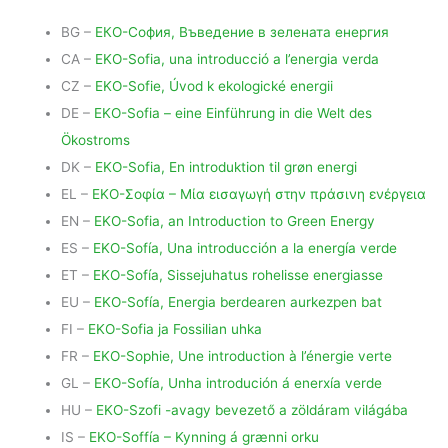
BG –
ЕКО-София, Въведение в зелената енергия
CA –
EKO-Sofia, una introducció a l’energia verda
CZ –
EKO-Sofie, Úvod k ekologické energii
DE –
EKO-Sofia – eine Einführung in die Welt des
Ökostroms
DK –
EKO-Sofia, En introduktion til grøn energi
EL –
ΕΚΟ-Σοφία – Μία εισαγωγή στην πράσινη ενέργεια
EN –
EKO-Sofia, an Introduction to Green Energy
ES –
EKO-Sofía, Una introducción a la energía verde
ET –
EKO-Sofía, Sissejuhatus rohelisse energiasse
EU –
EKO-Sofía, Energia berdearen aurkezpen bat
FI –
EKO-Sofia ja Fossilian uhka
FR –
EKO-Sophie, Une introduction à l’énergie verte
GL –
EKO-Sofía, Unha introdución á enerxía verde
HU –
EKO-Szofi -avagy bevezető a zöldáram világába
IS –
EKO-Soffía – Kynning á grænni orku