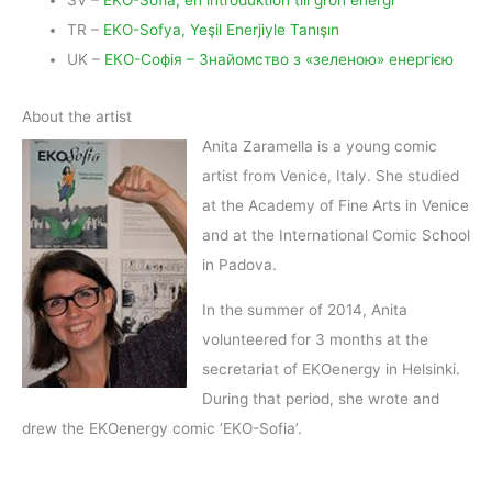
SV –
EKO-Sofia, en introduktion till grön energi
TR –
EKO-Sofya, Yeşil Enerjiyle Tanışın
UK –
ЕКО-Софія – Знайомство з «зеленою» енергією
About the artist
Anita Zaramella is a young comic
artist from Venice, Italy. She studied
at the Academy of Fine Arts in Venice
and at the International Comic School
in Padova.
In the summer of 2014, Anita
volunteered for 3 months at the
secretariat of EKOenergy in Helsinki.
During that period, she wrote and
drew the EKOenergy comic ’EKO-Sofia’.