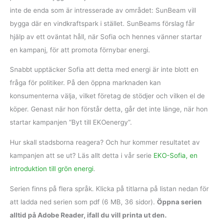
inte de enda som är intresserade av området: SunBeam vill
bygga där en vindkraftspark i stället. SunBeams förslag får
hjälp av ett oväntat håll, när Sofia och hennes vänner startar
en kampanj, för att promota förnybar energi.
Snabbt upptäcker Sofia att detta med energi är inte blott en
fråga för politiker. På den öppna marknaden kan
konsumenterna välja, vilket företag de stödjer och vilken el de
köper. Genast när hon förstår detta, går det inte länge, när hon
startar kampanjen “Byt till EKOenergy”.
Hur skall stadsborna reagera? Och hur kommer resultatet av
kampanjen att se ut? Läs allt detta i vår serie
EKO-Sofia, en
introduktion till grön energi
.
Serien finns på flera språk. Klicka på titlarna på listan nedan för
att ladda ned serien som pdf (6 MB, 36 sidor).
Öppna serien
alltid på Adobe Reader, ifall du vill printa ut den.