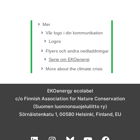
Mer
Vår logo i din kommunikation
Logos
Flyers och andra nedladdningar
Serie om EKOenergi
More about the climate crisis
EKOenergy ecolabel
c/o Finnish Association for Nature Conservation
(Suomen luonnonsuojeluliitto ry)
Sörnäistenkatu 1, 00580 Helsinki, Finland, EU
L
I
Y
F