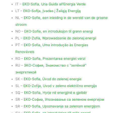
IT –
EKO-Sofia, Una Guida all’Energia Verde
LT –
EKO-Sofija, Įvadas į Žaliąją Energiją
NL –
EKO-Sofie, een inleiding in de wereld van de groene
stroom
NO –
EKO-Sofie, en introduksjon til grønn energi
PL –
EKO-Zofia, Wprowadzenie do zielonej energii
PT –
EKO-Sofia, Uma introdução às Energias
Renováveis
RO –
EKO-Sofia, Prezentarea energiei verzi
RU –
ЭКО-София, Знакомство с “зелёной”
энергетикой
SK –
EKO-Sofia, Úvod do zelenej energie
SL –
EKO-Zofija, Uvod v zeleno električno energijo
SQ –
EKO-Sofia, Hyrje në energjinë e gjelbër
SR –
ЕКО-Софиа, Упознавање са зеленом енергијом
SR –
EKO-Sofia, Upoznavanje sa zelenom energijom